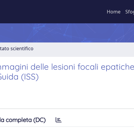
Home
Sfo
tato scientifico
agini delle lesioni focali epatiche
uida (ISS)
a completa (DC)