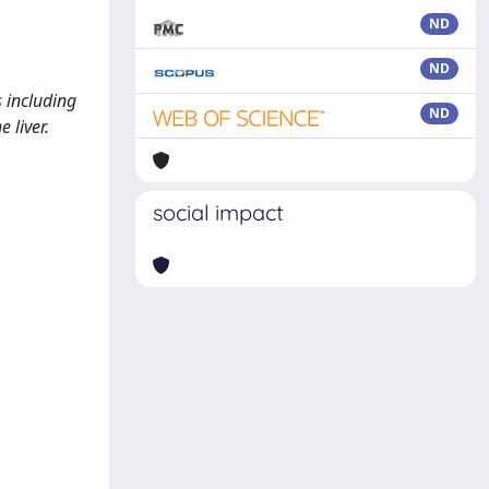
ND
ND
 including
ND
 liver.
social impact