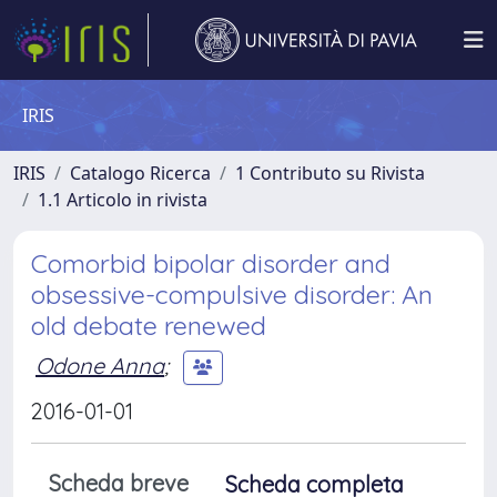
IRIS
IRIS
Catalogo Ricerca
1 Contributo su Rivista
1.1 Articolo in rivista
Comorbid bipolar disorder and
obsessive-compulsive disorder: An
old debate renewed
Odone Anna
;
2016-01-01
Scheda breve
Scheda completa