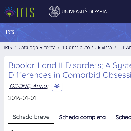
IRIS
IRIS
Catalogo Ricerca
1 Contributo su Rivista
1.1 Ar
Bipolar I and II Disorders; A S
Differences in Comorbid Obsess
ODONE, Anna
;
2016-01-01
Scheda breve
Scheda completa
Sched