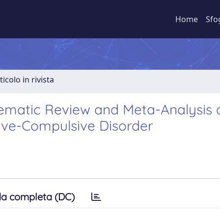
Home
Sfo
ticolo in rivista
ystematic Review and Meta-Analysis 
ive-Compulsive Disorder
a completa (DC)