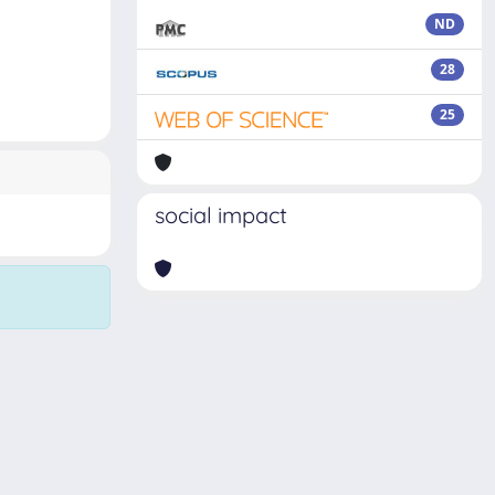
ND
28
25
social impact