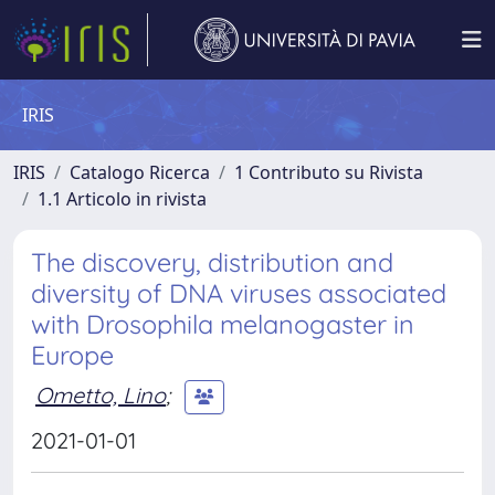
IRIS
IRIS
Catalogo Ricerca
1 Contributo su Rivista
1.1 Articolo in rivista
The discovery, distribution and
diversity of DNA viruses associated
with Drosophila melanogaster in
Europe
Ometto, Lino
;
2021-01-01