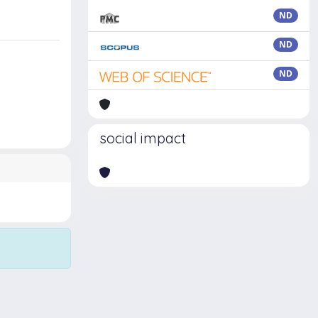
ND
ND
ND
social impact