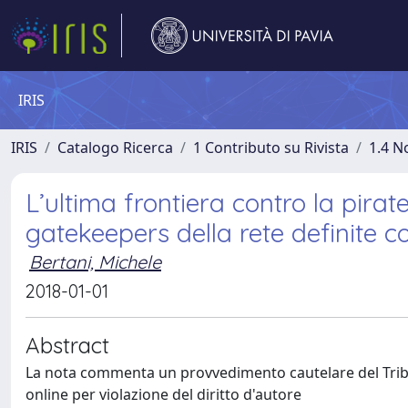
IRIS
IRIS
Catalogo Ricerca
1 Contributo su Rivista
1.4 N
L’ultima frontiera contro la pirat
gatekeepers della rete definite 
Bertani, Michele
2018-01-01
Abstract
La nota commenta un provvedimento cautelare del Tribun
online per violazione del diritto d'autore