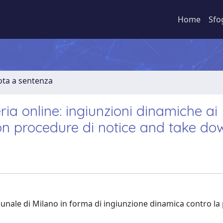
Home
Sfo
ota a sentenza
eria online: ingiunzioni dinamiche ai
con procedure di notice and take do
ale di Milano in forma di ingiunzione dinamica contro la 