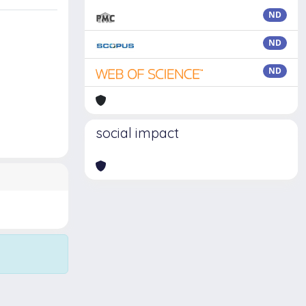
ND
ND
ND
social impact