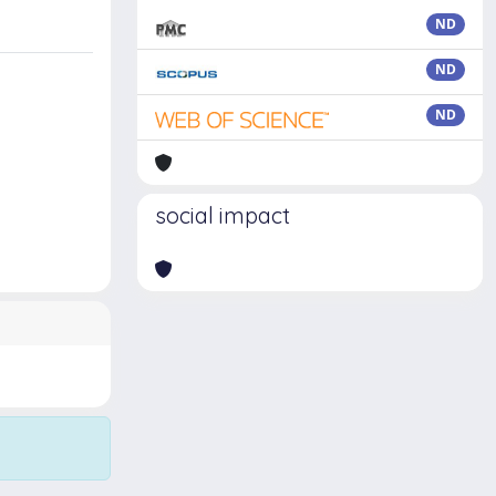
ND
ND
ND
social impact