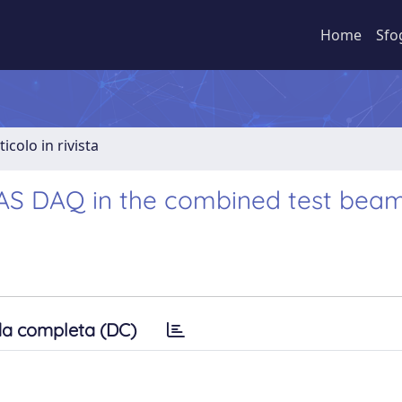
Home
Sfo
ticolo in rivista
AS DAQ in the combined test beam
a completa (DC)