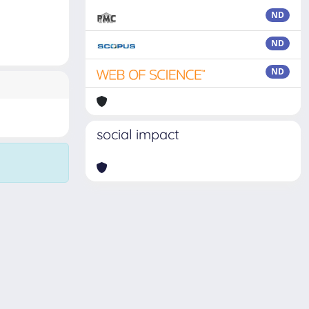
ND
ND
ND
social impact