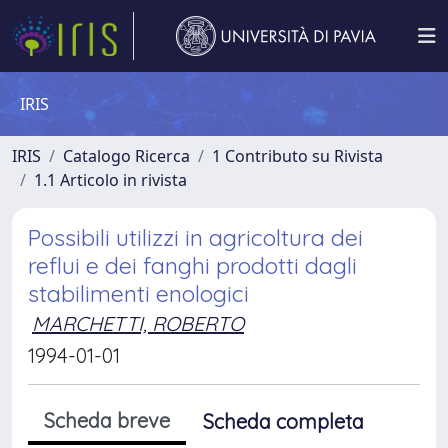
IRIS
IRIS
Catalogo Ricerca
1 Contributo su Rivista
1.1 Articolo in rivista
Possibili utilizzi in agricoltura dei
reflui e dei fanghi prodotti dagli
stabilimenti enologici
MARCHETTI, ROBERTO
1994-01-01
Scheda breve
Scheda completa