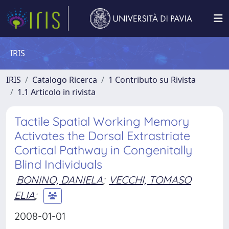
IRIS
IRIS
Catalogo Ricerca
1 Contributo su Rivista
1.1 Articolo in rivista
Tactile Spatial Working Memory
Activates the Dorsal Extrastriate
Cortical Pathway in Congenitally
Blind Individuals
BONINO, DANIELA
;
VECCHI, TOMASO
ELIA
;
2008-01-01