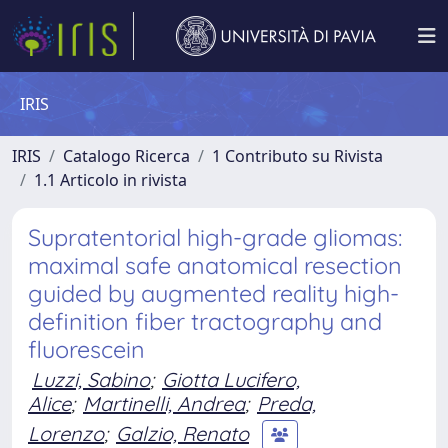
IRIS
IRIS
Catalogo Ricerca
1 Contributo su Rivista
1.1 Articolo in rivista
Supratentorial high-grade gliomas:
maximal safe anatomical resection
guided by augmented reality high-
definition fiber tractography and
fluorescein
Luzzi, Sabino
;
Giotta Lucifero,
Alice
;
Martinelli, Andrea
;
Preda,
Lorenzo
;
Galzio, Renato