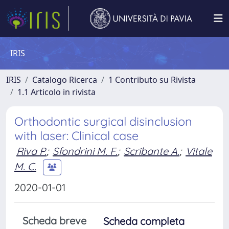
IRIS
IRIS
Catalogo Ricerca
1 Contributo su Rivista
1.1 Articolo in rivista
Orthodontic surgical disinclusion
with laser: Clinical case
Riva P.
;
Sfondrini M. F.
;
Scribante A.
;
Vitale
M. C.
2020-01-01
Scheda breve
Scheda completa