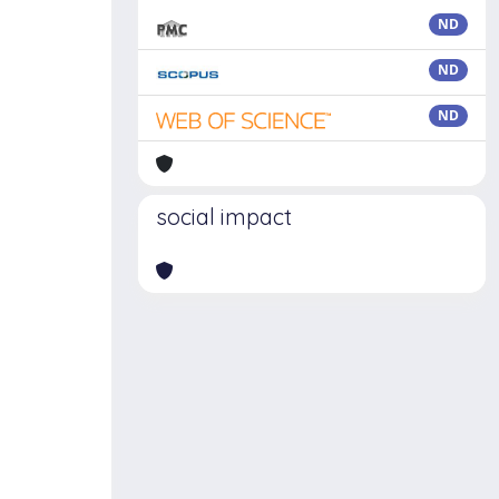
ND
ND
ND
social impact