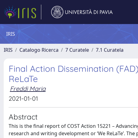
IRIS
IRIS
Catalogo Ricerca
7 Curatele
7.1 Curatela
Final Action Dissemination (FAD
ReLaTe
Freddi Maria
2021-01-01
Abstract
This is the final report of COST Action 15221 – Advancin
research and writing development or ‘We ReLaTe’. The 