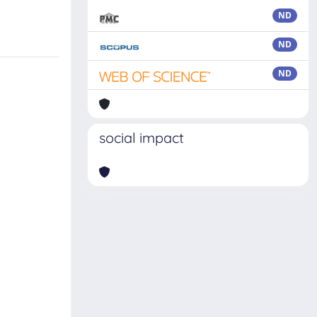
ND
ND
ND
social impact