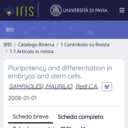
IRIS
IRIS
Catalogo Ricerca
1 Contributo su Rivista
1.1 Articolo in rivista
Pluripotency and differentiation in
embryos and stem cells.
SAMPAOLESI, MAURILIO
;
Redi C.A.
2008-01-01
Scheda breve
Scheda completa