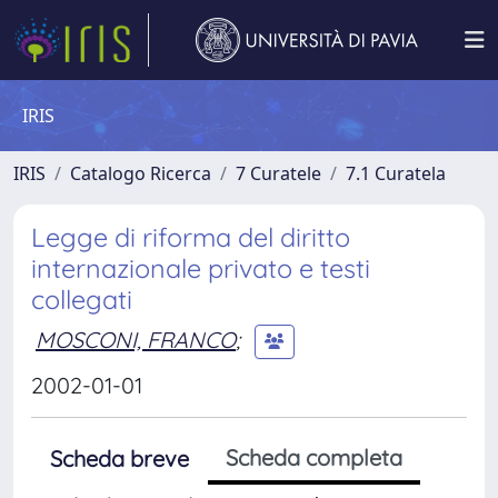
IRIS
IRIS
Catalogo Ricerca
7 Curatele
7.1 Curatela
Legge di riforma del diritto
internazionale privato e testi
collegati
MOSCONI, FRANCO
;
2002-01-01
Scheda completa
Scheda breve