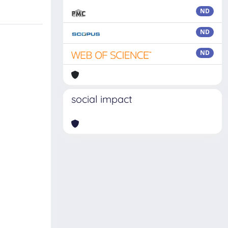
ND
ND
ND
social impact