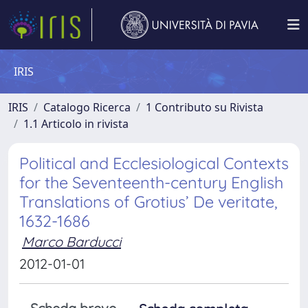
IRIS
IRIS
Catalogo Ricerca
1 Contributo su Rivista
1.1 Articolo in rivista
Political and Ecclesiological Contexts
for the Seventeenth-century English
Translations of Grotius’ De veritate,
1632-1686
Marco Barducci
2012-01-01