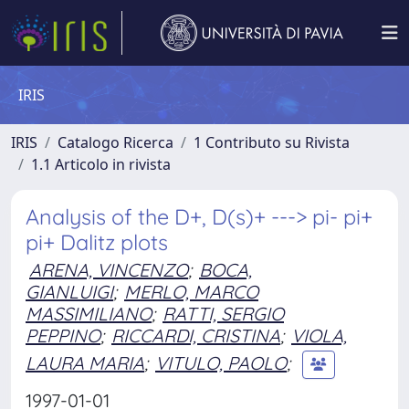
IRIS
IRIS
Catalogo Ricerca
1 Contributo su Rivista
1.1 Articolo in rivista
Analysis of the D+, D(s)+ ---> pi- pi+
pi+ Dalitz plots
ARENA, VINCENZO
;
BOCA,
GIANLUIGI
;
MERLO, MARCO
MASSIMILIANO
;
RATTI, SERGIO
PEPPINO
;
RICCARDI, CRISTINA
;
VIOLA,
LAURA MARIA
;
VITULO, PAOLO
;
1997-01-01