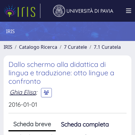
IRIS
IRIS
Catalogo Ricerca
7 Curatele
7.1 Curatela
Dallo schermo alla didattica di
lingua e traduzione: otto lingue a
confronto
Ghia Elisa
;
2016-01-01
Scheda breve
Scheda completa