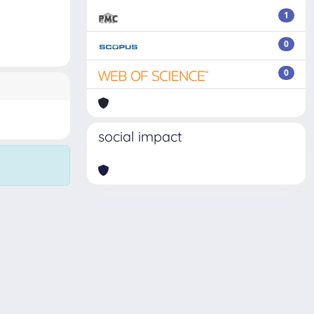
1
0
0
social impact