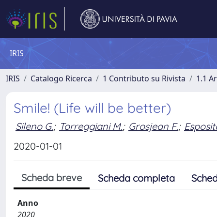
IRIS
IRIS
Catalogo Ricerca
1 Contributo su Rivista
1.1 Ar
Smile! (Life will be better)
Sileno G.
;
Torreggiani M.
;
Grosjean F.
;
Esposit
2020-01-01
Scheda breve
Scheda completa
Sched
Anno
2020