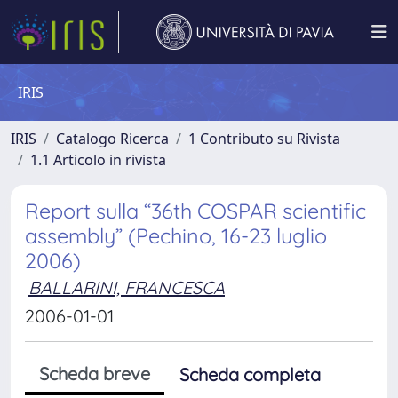
IRIS
IRIS
Catalogo Ricerca
1 Contributo su Rivista
1.1 Articolo in rivista
Report sulla “36th COSPAR scientific
assembly” (Pechino, 16-23 luglio
2006)
BALLARINI, FRANCESCA
2006-01-01
Scheda breve
Scheda completa