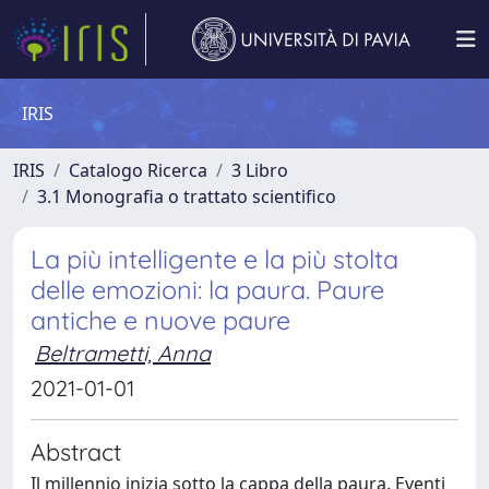
IRIS
IRIS
Catalogo Ricerca
3 Libro
3.1 Monografia o trattato scientifico
La più intelligente e la più stolta
delle emozioni: la paura. Paure
antiche e nuove paure
Beltrametti, Anna
2021-01-01
Abstract
Il millennio inizia sotto la cappa della paura. Eventi