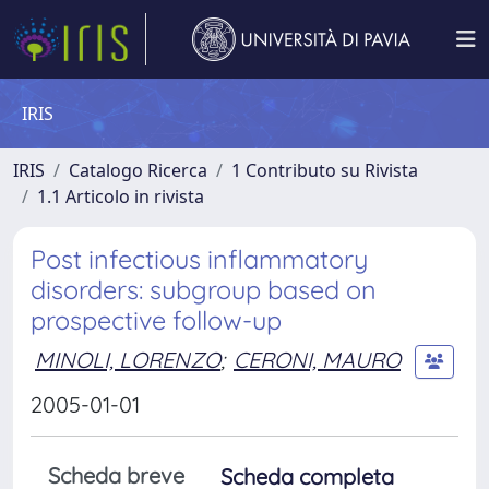
IRIS
IRIS
Catalogo Ricerca
1 Contributo su Rivista
1.1 Articolo in rivista
Post infectious inflammatory
disorders: subgroup based on
prospective follow-up
MINOLI, LORENZO
;
CERONI, MAURO
2005-01-01
Scheda breve
Scheda completa