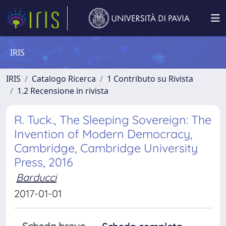
IRIS
IRIS
Catalogo Ricerca
1 Contributo su Rivista
1.2 Recensione in rivista
R. Tuck., The Sleeping Sovereign: The
Invention of Modern Democracy,
Cambridge, Cambridge University
Press, 2016
Barducci
2017-01-01