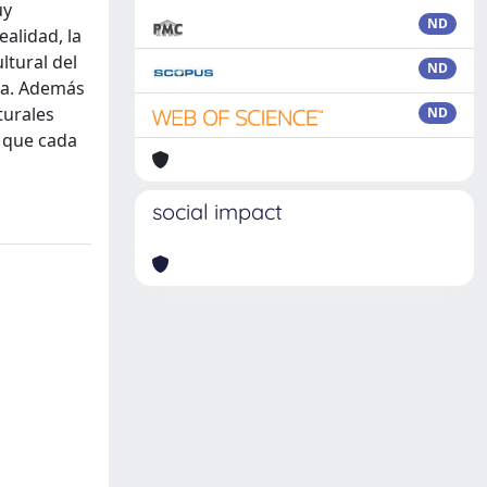
uy
ND
ealidad, la
ltural del
ND
ada. Además
turales
ND
y que cada
social impact