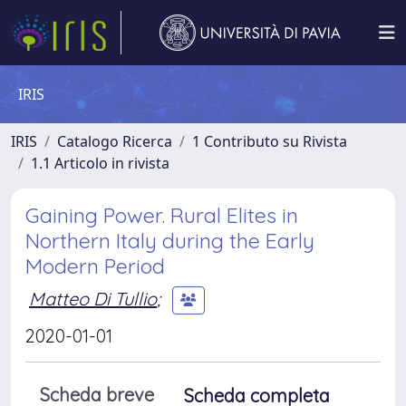
IRIS
IRIS
Catalogo Ricerca
1 Contributo su Rivista
1.1 Articolo in rivista
Gaining Power. Rural Elites in
Northern Italy during the Early
Modern Period
Matteo Di Tullio
;
2020-01-01
Scheda breve
Scheda completa