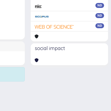
ND
ND
ND
social impact