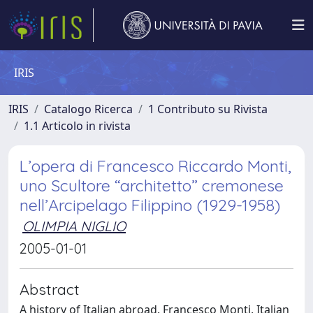
IRIS
IRIS
Catalogo Ricerca
1 Contributo su Rivista
1.1 Articolo in rivista
L’opera di Francesco Riccardo Monti,
uno Scultore “architetto” cremonese
nell’Arcipelago Filippino (1929-1958)
OLIMPIA NIGLIO
2005-01-01
Abstract
A history of Italian abroad. Francesco Monti, Italian