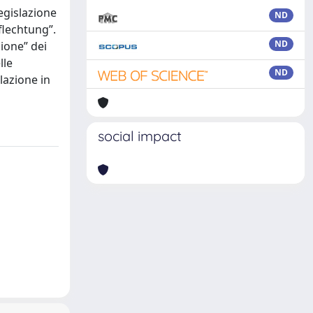
egislazione
ND
flechtung”.
ND
zione” dei
lle
ND
slazione in
social impact