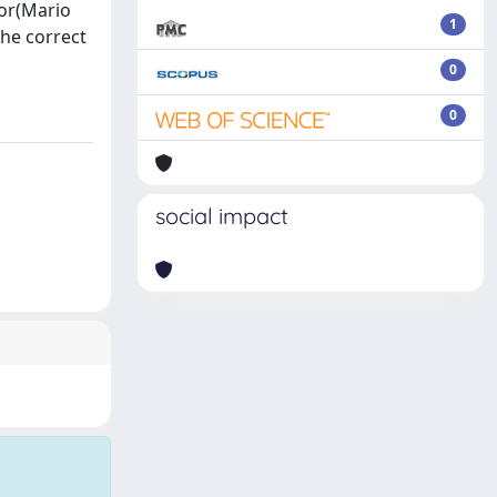
hor(Mario
1
The correct
0
0
social impact