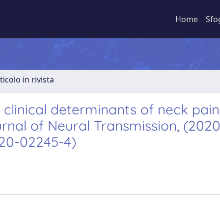
Home
Sfo
ticolo in rivista
clinical determinants of neck pain
rnal of Neural Transmission, (2020)
020-02245-4)