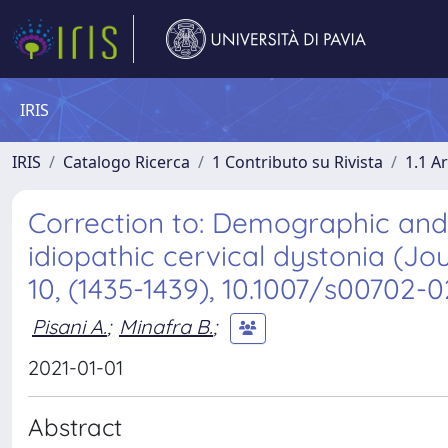
IRIS
IRIS
Catalogo Ricerca
1 Contributo su Rivista
1.1 Ar
Correction to: Demographic and 
idiopathic cervical dystonia (Jou
10, (1435-1439), 10.1007/s00702-
Pisani A.
;
Minafra B.
;
2021-01-01
Abstract