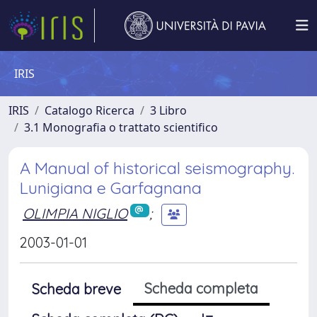
IRIS
IRIS
Catalogo Ricerca
3 Libro
3.1 Monografia o trattato scientifico
A Manual of historical seismography.
Lunigiana e Garfagnana
OLIMPIA NIGLIO
;
2003-01-01
Scheda completa
Scheda breve