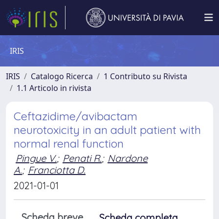
IRIS
IRIS
Catalogo Ricerca
1 Contributo su Rivista
1.1 Articolo in rivista
Ceftazidime/avibactam
neurotoxicity in an adult patient with
normal renal function
Pingue V.
;
Penati R.
;
Nardone
A.
;
Franciotta D.
2021-01-01
Scheda breve
Scheda completa