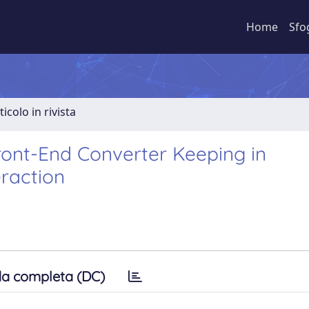
Home
Sfo
ticolo in rivista
Front-End Converter Keeping in
raction
a completa (DC)