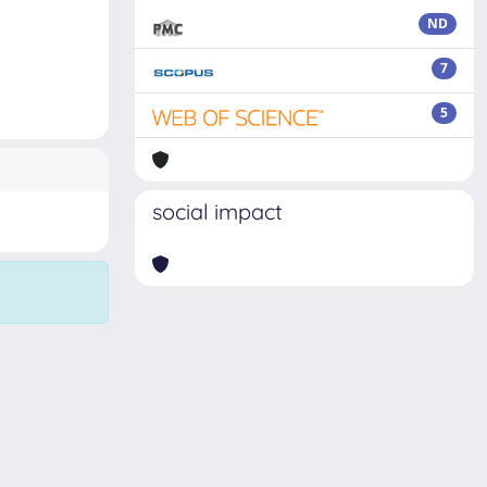
ND
7
5
social impact