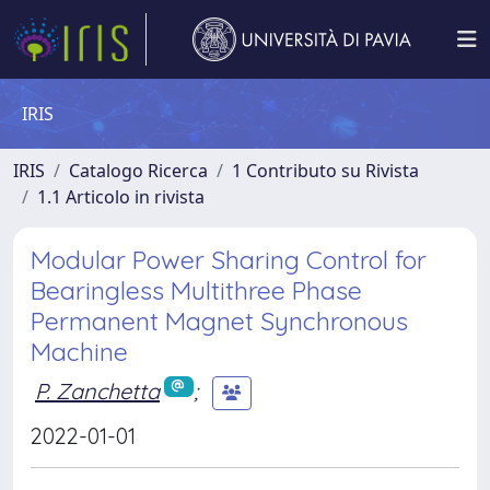
IRIS
IRIS
Catalogo Ricerca
1 Contributo su Rivista
1.1 Articolo in rivista
Modular Power Sharing Control for
Bearingless Multithree Phase
Permanent Magnet Synchronous
Machine
P. Zanchetta
;
2022-01-01