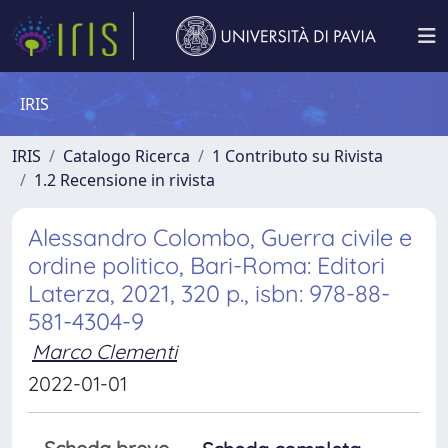
IRIS
IRIS
Catalogo Ricerca
1 Contributo su Rivista
1.2 Recensione in rivista
Alessandro Colombo, Guerra civile e
ordine politico, Bari-Roma: Editori
Laterza, 2021, 320 p., isbn: 978-88-
581-4304-9
Marco Clementi
2022-01-01