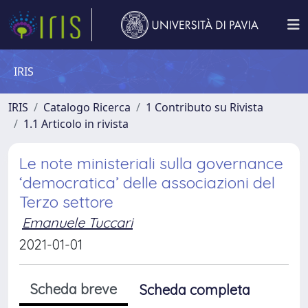
IRIS
IRIS
Catalogo Ricerca
1 Contributo su Rivista
1.1 Articolo in rivista
Le note ministeriali sulla governance
‘democratica’ delle associazioni del
Terzo settore
Emanuele Tuccari
2021-01-01
Scheda breve
Scheda completa