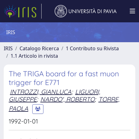
IRIS
IRIS
Catalogo Ricerca
1 Contributo su Rivista
1.1 Articolo in rivista
The TRIGA board for a fast muon
trigger for E771
INTROZZI, GIANLUCA
;
LIGUORI,
GIUSEPPE
;
NARDO', ROBERTO
;
TORRE,
PAOLA
1992-01-01