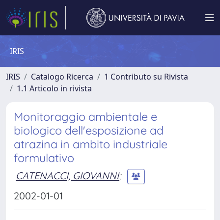
IRIS
IRIS
Catalogo Ricerca
1 Contributo su Rivista
1.1 Articolo in rivista
Monitoraggio ambientale e
biologico dell'esposizione ad
atrazina in ambito industriale
formulativo
CATENACCI, GIOVANNI
;
2002-01-01