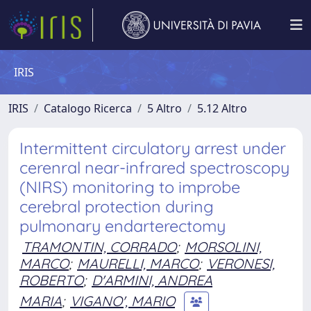
IRIS
IRIS
Catalogo Ricerca
5 Altro
5.12 Altro
Intermittent circulatory arrest under
cerenral near-infrared spectroscopy
(NIRS) monitoring to improbe
cerebral protection during
pulmonary endarterectomy
TRAMONTIN, CORRADO
;
MORSOLINI,
MARCO
;
MAURELLI, MARCO
;
VERONESI,
ROBERTO
;
D'ARMINI, ANDREA
MARIA
;
VIGANO', MARIO