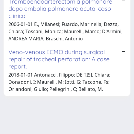
Tromboendoarterectomia polmonare
dopo embolia polmonare acuta: caso
clinico
2006-01-01 E., Milanesi; Fuardo, Marinella; Dezza,
Chiara; Toscani, Monica; Maurelli, Marco; D'Armini,
ANDREA MARIA; Braschi, Antonio
Veno-venous ECMO during surgical
repair of tracheal perforation: A case
report.
2018-01-01 Antonacci, Filippo; DE TISI, Chiara;
Donadoni, I; Maurelli, M; Iotti, G; Taccone, Fs;
Orlandoni, Giulio; Pellegrini, C; Belliato, M.
Powered by
IRIS
-
about IRIS
-
Utilizzo dei cookie
Copyright © 2026