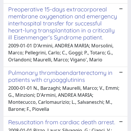
Preoperative 15-days extracorporeal
membrane oxygenation and emergency
interhospital transfer for successful
heart-lung transplantation in a critically
ill Eisenmenger's Syndrome patient.
2009-01-01 D'Armini, ANDREA MARIA; Morsolini,
Marco; Pellegrini, Carlo; C., Goggi; P., Totaro; G.,
Orlandoni; Maurelli, Marco; Vigano', Mario
Pulmonary thromboendarterectomy in
patients with cryoagglutinins
2000-01-01 N., Barzaghi; Maurelli, Marco; V., Emmi;
G., Minzioni; D'Armini, ANDREA MARIA;
Montecucco, Carlomaurizio; L., Salvaneschi; M.,
Barone; F., Piovella
Resuscitation from cardiac death arrest.
2008-01-01 Rizzo, Laura; Silvaggio, G.; Cianci, V.;