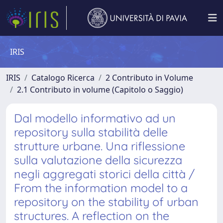
IRIS
IRIS
Catalogo Ricerca
2 Contributo in Volume
2.1 Contributo in volume (Capitolo o Saggio)
Dal modello informativo ad un
repository sulla stabilità delle
strutture urbane. Una riflessione
sulla valutazione della sicurezza
negli aggregati storici della città /
From the information model to a
repository on the stability of urban
structures. A reflection on the