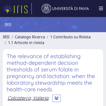
IRIS
IRIS
Catalogo Ricerca
1 Contributo su Rivista
1.1 Articolo in rivista
The relevance of establishing
method-dependent decision
thresholds of serum folate in
pregnancy and lactation: when the
laboratory stewardship meets the
health-care needs
Calcaterra, Valeria
;