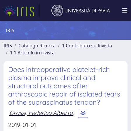
IRIS
IRIS
Catalogo Ricerca
1 Contributo su Rivista
1.1 Articolo in rivista
Does intraoperative platelet-rich
plasma improve clinical and
structural outcomes after
arthroscopic repair of isolated tears
of the supraspinatus tendon?
Grassi, Federico Alberto
;
2019-01-01