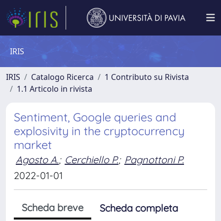
IRIS
IRIS
Catalogo Ricerca
1 Contributo su Rivista
1.1 Articolo in rivista
Sentiment, Google queries and
explosivity in the cryptocurrency
market
Agosto A.
;
Cerchiello P.
;
Pagnottoni P.
2022-01-01
Scheda breve
Scheda completa