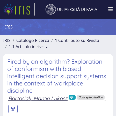
IRIS
IRIS
Catalogo Ricerca
1 Contributo su Rivista
1.1 Articolo in rivista
Fired by an algorithm? Exploration
of conformism with biased
intelligent decision support systems
in the context of workplace
discipline
Bartosiak, Marcin Lukasz
;
Conceptualization