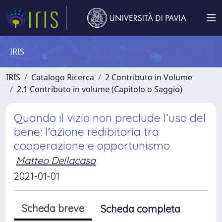
IRIS
IRIS
Catalogo Ricerca
2 Contributo in Volume
2.1 Contributo in volume (Capitolo o Saggio)
Quando il vizio non preclude l’uso del
bene: l’azione redibitoria tra
cooperazione e opportunismo
Matteo Dellacasa
2021-01-01
Scheda breve
Scheda completa