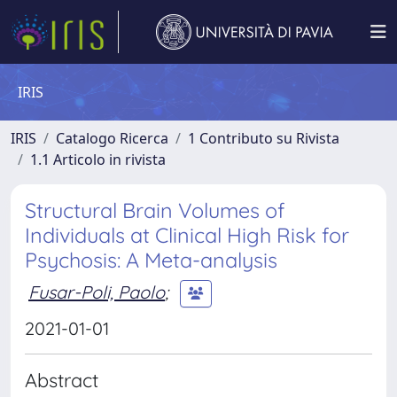
IRIS
IRIS
Catalogo Ricerca
1 Contributo su Rivista
1.1 Articolo in rivista
Structural Brain Volumes of
Individuals at Clinical High Risk for
Psychosis: A Meta-analysis
Fusar-Poli, Paolo
;
2021-01-01
Abstract