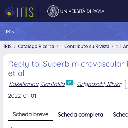
IRIS
IRIS
Catalogo Ricerca
1 Contributo su Rivista
1.1 Ar
Reply to: Superb microvascular im
et al
Sakellariou, Garifallia
;
Grignaschi, Silvia
;
2022-01-01
Scheda breve
Scheda completa
Sched