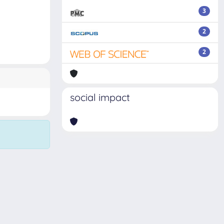
3
2
2
social impact