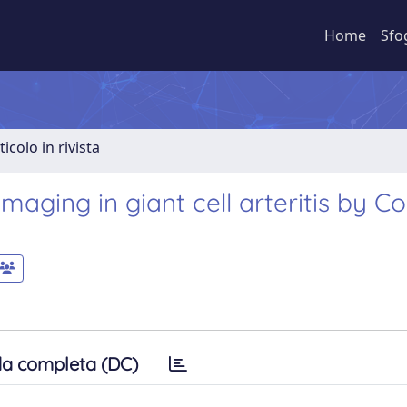
Home
Sfo
ticolo in rivista
aging in giant cell arteritis by Con
a completa (DC)