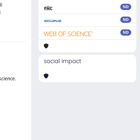
i
ND
i
ND
ND
social impact
science.